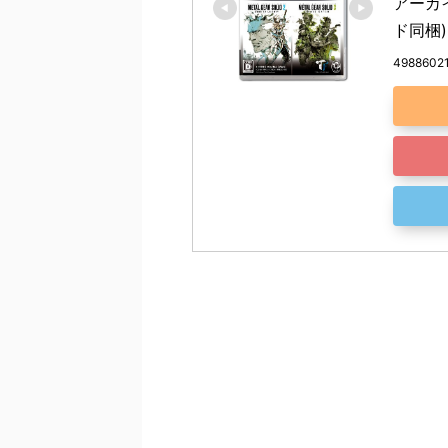
アーカ
ド同梱) 
4988602