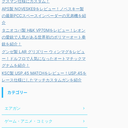
クスマン仕様にカスタム！
APS製 NOVESKE9をレビュー！ノベスキー製
の最新PCCスペースインベーダーの兄弟機を紹
介
タニオコバ製 H&K VP70Mをレビュー！レオン
の愛銃で人気がある世界初のポリマーオート拳
銃を紹介！
グンゼ製 LAR グリズリー ウィンマグをレビュ
ー！ドルフロで人気になったオートマチックマ
グナムを紹介！
KSC製 USP.45 MATCHをレビュー！USP.45を
レース仕様にしたマッチカスタムガンを紹介
カテゴリー
エアガン
ゲーム・アニメ・コミック