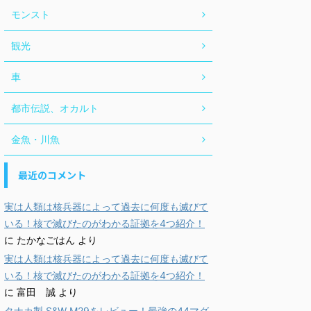
モンスト
観光
車
都市伝説、オカルト
金魚・川魚
最近のコメント
実は人類は核兵器によって過去に何度も滅びて
いる！核で滅びたのがわかる証拠を4つ紹介！
に
たかなごはん
より
実は人類は核兵器によって過去に何度も滅びて
いる！核で滅びたのがわかる証拠を4つ紹介！
に
富田 誠
より
タナカ製 S&W M29をレビュー！最強の44マグ