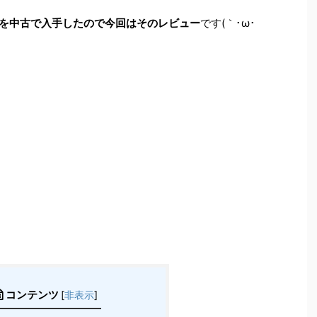
を中古で入手したので今回はそのレビュー
です(｀･ω･
コンテンツ
[
非表示
]