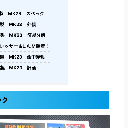
C製 MK23 スペック
C製 MK23 外観
C製 MK23 簡易分解
レッサー＆L.A.M装着！
C製 MK23 命中精度
C製 MK23 評価
ック