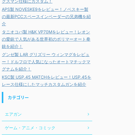
クスマン仕様にカスタム！
APS製 NOVESKE9をレビュー！ノベスキー製
の最新PCCスペースインベーダーの兄弟機を紹
介
タニオコバ製 H&K VP70Mをレビュー！レオン
の愛銃で人気がある世界初のポリマーオート拳
銃を紹介！
グンゼ製 LAR グリズリー ウィンマグをレビュ
ー！ドルフロで人気になったオートマチックマ
グナムを紹介！
KSC製 USP.45 MATCHをレビュー！USP.45を
レース仕様にしたマッチカスタムガンを紹介
カテゴリー
エアガン
ゲーム・アニメ・コミック