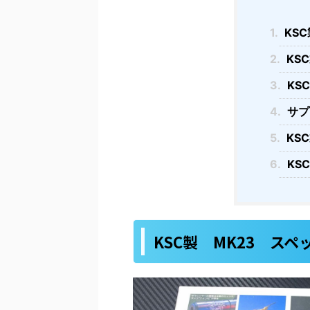
1.
KS
2.
KS
3.
KS
4.
サプ
5.
KS
6.
KS
KSC製 MK23 スペ