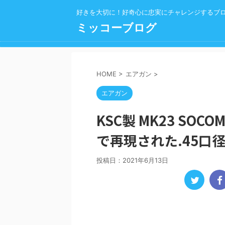
好きを大切に！好奇心に忠実にチャレンジするブ
ミッコーブログ
HOME
>
エアガン
>
エアガン
KSC製 MK23 S
で再現された.45口
投稿日：
2021年6月13日