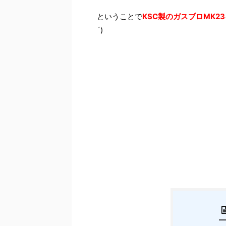
ということで
KSC製のガスブロMK23
´)ゞ