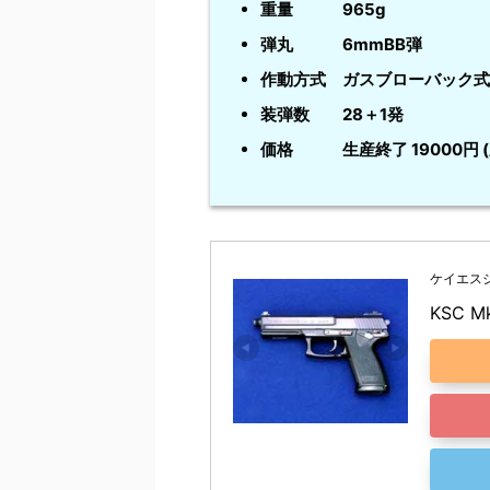
重量 965g
弾丸 6mmBB弾
作動方式 ガスブローバック式
装弾数 28＋1発
価格 生産終了 19000円 
ケイエスシ
KSC 