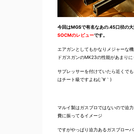
今回はMGSで有名なあの.45口径の
SOCMのレビュー
です。
エアガンとしてもかなりメジャーな機
ドガスガンのMK23の性能があまり
サプレッサーを付けていたら近くでも
はチート級ですよね(;´∀｀)
マルイ製はガスブロではないので迫力
費に振ってるイメージ
ですがやっぱり迫力あるガスブローバ