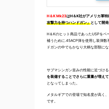
H＆K Mk23
はH＆K社がアメリカ軍特
攻撃力を持つハンドガン」
として開発
H＆Kのヒット商品であったUSPをベ
補うために.45ACP弾を使用し装弾
ドガンの中でもかなり大柄な部類にな
サブマシンガン並みの性能に近づける
を装備することでさらに重量が増えて
となってしまった。
メタルギアでの登場で知名度が高く、
です。