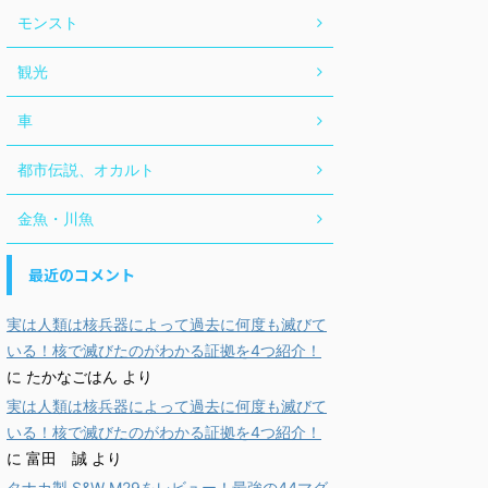
モンスト
観光
車
都市伝説、オカルト
金魚・川魚
最近のコメント
実は人類は核兵器によって過去に何度も滅びて
いる！核で滅びたのがわかる証拠を4つ紹介！
に
たかなごはん
より
実は人類は核兵器によって過去に何度も滅びて
いる！核で滅びたのがわかる証拠を4つ紹介！
に
富田 誠
より
タナカ製 S&W M29をレビュー！最強の44マグ