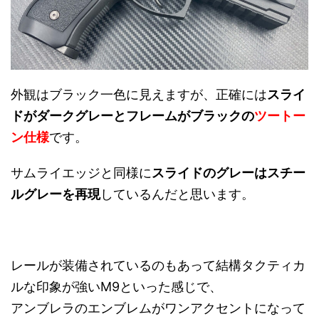
外観はブラック一色に見えますが、正確には
スライ
ドがダークグレーとフレームがブラックの
ツートー
ン仕様
です。
サムライエッジと同様に
スライドのグレーはスチー
ルグレーを再現
しているんだと思います。
レールが装備されているのもあって結構タクティカ
ルな印象が強いM9といった感じで、
アンブレラのエンブレムがワンアクセントになって