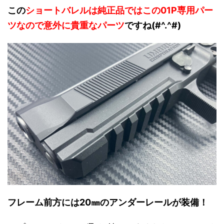
この
ショートバレルは純正品ではこの01P専用パー
ツなので意外に貴重なパーツ
ですね(#^.^#)
フレーム前方には20㎜のアンダーレールが装備！