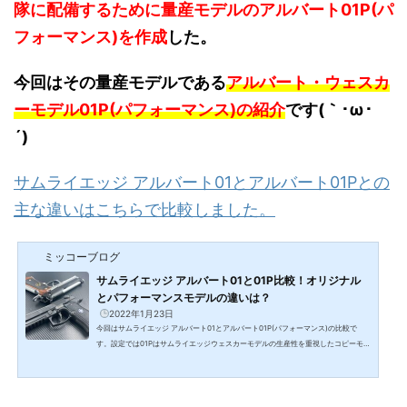
隊に配備するために量産モデルのアルバート01P(パ
フォーマンス)を作成
した。
今回はその量産モデルである
アルバート・ウェスカ
ーモデル01P(パフォーマンス)の紹介
です(｀･ω･
´)ゞ
サムライエッジ アルバート01とアルバート01Pとの
主な違いはこちらで比較しました。
ミッコーブログ
サムライエッジ アルバート01と01P比較！オリジナル
とパフォーマンスモデルの違いは？
2022年1月23日
今回はサムライエッジ アルバート01とアルバート01P(パフォーマンス)の比較で
す。設定では01Pはサムライエッジウェスカーモデルの生産性を重視したコピーモデ
ルということなので随所にウェスカーモデルからの受け継がれたパーツなどが採用
されています。 バイオ7ではウェスカーモデルが大活躍し、昔から人気が高いモデ
ルだったので注目を浴びていましたが、パフォーマンスモデルはこの記事を書いて
いる現在ではまだ登場していません！なのでサムライエッジ アルバート01とアルバ