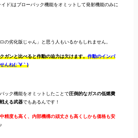
ライド)はブローバック機能をオミットして発射機能のみに
ロの劣化版じゃん」と思う人もいるかもしれません。
クガンと比べると作動の迫力は欠けます。
作動のインパ
ね(;´∀｀)
バック機能をオミットしたことで
圧倒的なガスの低燃費
戦える武器
でもあるんです！
中精度も高く、内部機構の頑丈さも高くしかも価格も安
♪