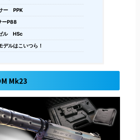
ー PPK
ーP88
ル HSc
モデルはこいつら！
M Mk23