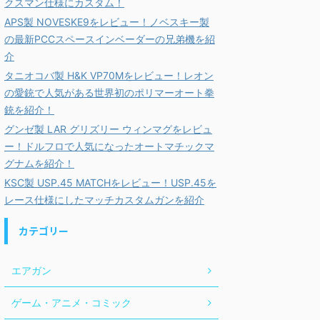
クスマン仕様にカスタム！
APS製 NOVESKE9をレビュー！ノベスキー製
の最新PCCスペースインベーダーの兄弟機を紹
介
タニオコバ製 H&K VP70Mをレビュー！レオン
の愛銃で人気がある世界初のポリマーオート拳
銃を紹介！
グンゼ製 LAR グリズリー ウィンマグをレビュ
ー！ドルフロで人気になったオートマチックマ
グナムを紹介！
KSC製 USP.45 MATCHをレビュー！USP.45を
レース仕様にしたマッチカスタムガンを紹介
カテゴリー
エアガン
ゲーム・アニメ・コミック