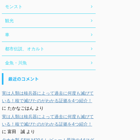
モンスト
観光
車
都市伝説、オカルト
金魚・川魚
最近のコメント
実は人類は核兵器によって過去に何度も滅びて
いる！核で滅びたのがわかる証拠を4つ紹介！
に
たかなごはん
より
実は人類は核兵器によって過去に何度も滅びて
いる！核で滅びたのがわかる証拠を4つ紹介！
に
富田 誠
より
タナカ製 S&W M29をレビュー！最強の44マグ