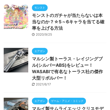
モンスト
モンストのガチャが当たらないは本
当なのか？☆5～6キャラを当てる確
率を上げる方法
2020/9/25
エアガン
マルシン製トーラス・レイジングブ
ル(シルバーABS)をレビュー！
WASABIで有名なトーラス社の傑作
大型リボルバー！
2021/6/17
エアガン
ゲーム・アニメ・コミック
マルイ製サムライエッジ クリスモデ