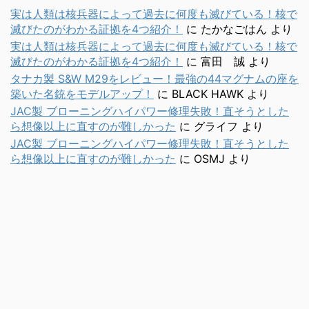
実は人類は核兵器によって過去に何度も滅びている！核で
滅びたのがわかる証拠を4つ紹介！
に
たかなごはん
より
実は人類は核兵器によって過去に何度も滅びている！核で
滅びたのがわかる証拠を4つ紹介！
に
富田 誠
より
タナカ製 S&W M29をレビュー！最強の44マグナムの座を
築いた名銃をモデルアップ！
に
BLACK HAWK
より
JAC製 ブローニングハイパワー修理失敗！直そうとした
ら想像以上に直すのが難しかった
に
グライフ
より
JAC製 ブローニングハイパワー修理失敗！直そうとした
ら想像以上に直すのが難しかった
に
OSMJ
より