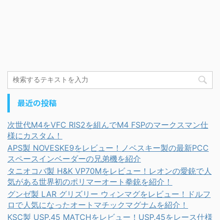
最近の投稿
次世代M4をVFC RIS2を組んでM4 FSPのマークスマン仕
様にカスタム！
APS製 NOVESKE9をレビュー！ノベスキー製の最新PCC
スペースインベーダーの兄弟機を紹介
タニオコバ製 H&K VP70Mをレビュー！レオンの愛銃で人
気がある世界初のポリマーオート拳銃を紹介！
グンゼ製 LAR グリズリー ウィンマグをレビュー！ドルフ
ロで人気になったオートマチックマグナムを紹介！
KSC製 USP.45 MATCHをレビュー！USP.45をレース仕様