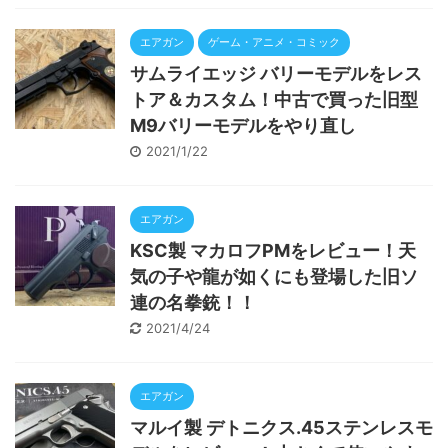
エアガン
ゲーム・アニメ・コミック
サムライエッジ バリーモデルをレス
トア＆カスタム！中古で買った旧型
Ⅿ9バリーモデルをやり直し
2021/1/22
エアガン
KSC製 マカロフPMをレビュー！天
気の子や龍が如くにも登場した旧ソ
連の名拳銃！！
2021/4/24
エアガン
マルイ製 デトニクス.45ステンレスモ