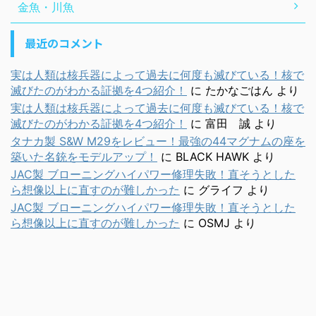
金魚・川魚
最近のコメント
実は人類は核兵器によって過去に何度も滅びている！核で
滅びたのがわかる証拠を4つ紹介！
に
たかなごはん
より
実は人類は核兵器によって過去に何度も滅びている！核で
滅びたのがわかる証拠を4つ紹介！
に
富田 誠
より
タナカ製 S&W M29をレビュー！最強の44マグナムの座を
築いた名銃をモデルアップ！
に
BLACK HAWK
より
JAC製 ブローニングハイパワー修理失敗！直そうとした
ら想像以上に直すのが難しかった
に
グライフ
より
JAC製 ブローニングハイパワー修理失敗！直そうとした
ら想像以上に直すのが難しかった
に
OSMJ
より